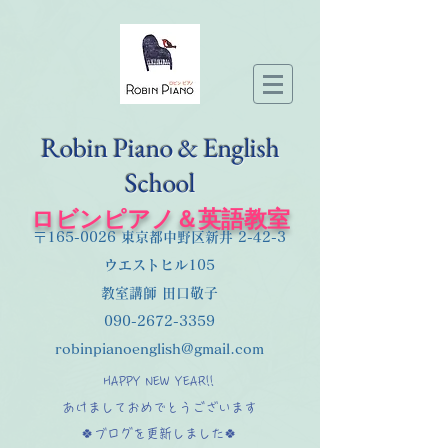
Robin Piano & English
School
ロビンピアノ＆英語教室
〒165-0026 東京都中野区新井 2-42-3
ウエストヒル105
教室講師 田口敬子
090-2672-3359
robinpianoenglish@gmail.com
HAPPY NEW YEAR!!
あけましておめでとうございます
🍀ブログを更新しました🍀