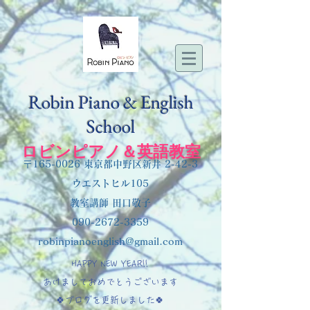
Robin Piano & English
School
ロビンピアノ＆英語教室
〒165-0026 東京都中野区新井 2-42-3
ウエストヒル105
教室講師 田口敬子
090-2672-3359
robinpianoenglish@gmail.com
HAPPY NEW YEAR!!
あけましておめでとうございます
🍀ブログを更新しました🍀