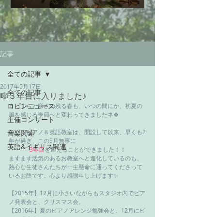
記事
全ての記事
2017年5月17日
全ての記事
🎼３年目に入りました♪
ロビンニュース
うっすらと寒さの残る春も、いつの間にか、初夏の
風を感じる季節へと変わってきましたネ🍀
主催コンサート
ロビンピアノ＆英語教室は、開設して以来、早くも2
音楽関連
年が過ぎ、この5月無事に
英語&イギリス関連
3年目
を迎えることができました！！
ますます活気のあるお教室へと進化しているのも、
熱心な生徒さんたちが一生懸命に通ってくださって
いるお陰です。心より感謝申し上げます✨
【2015年】12月に小さいながらもスタジオ内でピア
ノ発表会と、クリスマス会。
【2016年】夏のピアノアレンジ勉強会と、12月にピ