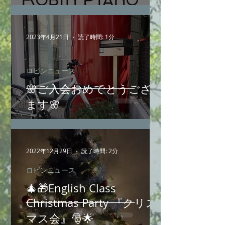
2023年4月21日
読了時間: 1分
ロビンニュース
🌸ご入会おめでとうござい
ます🌸
2022年12月29日
読了時間: 2分
ロビンニュース
🎄🎁English Class
Christmas Party 『クリス
マス会』🎅🌟