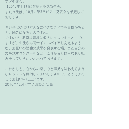
アノ発表会。
【2017年】1月に英語クラス新年会。
また今後は、10月に第3回ピアノ発表会を予定して
おります。
習い事はやはりどんなに小さなことでも目標がある
と、励みになるものですね。
ですので、教室は普段は個人レッスンを主としてい
ますが、生徒さん同士インスパイアしあえるよう
な、お互いの勉強の成果を発表する場、また自分の
力を試すコンクールなど、これからも様々な取り組
みをしていきたいと思っております。
これからも、心からの楽しみと満足を味わえるよう
なレッスンを目指してまいりますので、どうぞよろ
しくお願い申し上げます。
2016年12月ピアノ発表会会場↓