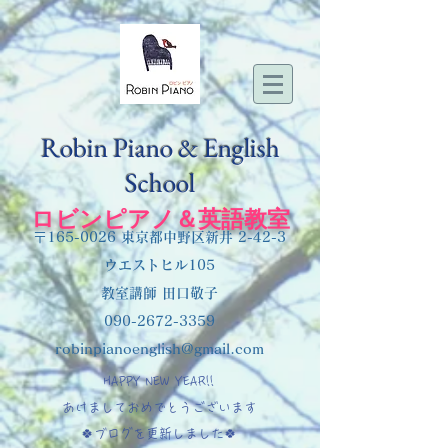
Robin Piano & English
School
ロビンピアノ＆英語教室
〒165-0026 東京都中野区新井 2-42-3
ウエストヒル105
教室講師 田口敬子
090-2672-3359
robinpianoenglish@gmail.com
HAPPY NEW YEAR!!
あけましておめでとうございます
🍀ブログを更新しました🍀