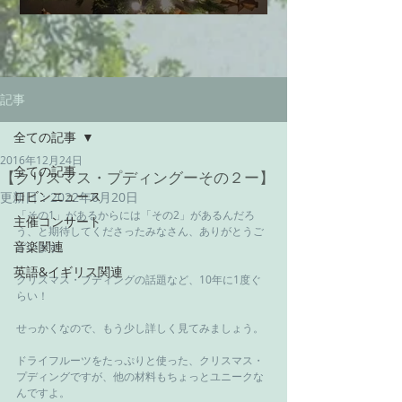
記事
全ての記事
2016年12月24日
全ての記事
【クリスマス・プディングーその２ー】
ロビンニュース
更新日：
2022年6月20日
「その1」があるからには「その2」があるんだろ
主催コンサート
う、と期待してくださったみなさん、ありがとうご
音楽関連
ざいます。
英語&イギリス関連
クリスマス・プディングの話題など、10年に1度ぐ
らい！
せっかくなので、もう少し詳しく見てみましょう。
ドライフルーツをたっぷりと使った、クリスマス・
プディングですが、他の材料もちょっとユニークな
んですよ。