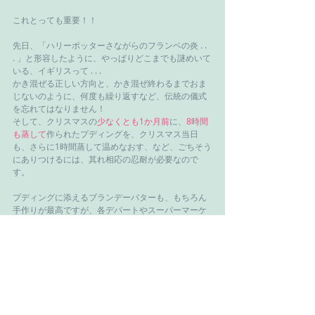
これとっても重要！！
先日、「ハリーポッターさながらのフランベの炎 . . 
. 」と形容したように、やっぱりどこまでも謎めいて
いる、イギリスって . . .
かき混ぜる正しい方向と、かき混ぜ終わるまでおま
じないのように、何度も繰り返すなど、伝統の儀式
を忘れてはなりません！
そして、クリスマスの
少なくとも1か月前
に、
8時間
も蒸して
作られたプディングを、クリスマス当日
も、さらに1時間蒸して温めなおす、など、ごちそう
にありつけるには、其れ相応の忍耐が必要なので
す。
プディングに添えるブランデーバターも、もちろん
手作りが最高ですが、各デパートやスーパーマーケ
ットでは自社の商品を、可愛らしいパッケージに詰
めて売っていて、あれこれ選ぶのも楽しみのひとつ
ですね。
（写真はロンドンのスーパーマーケットMorrisons
のもの）