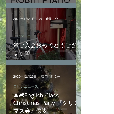
2023年4月21日
読了時間: 1分
ロビンニュース
🌸ご入会おめでとうござい
ます🌸
2022年12月29日
読了時間: 2分
ロビンニュース
🎄🎁English Class
Christmas Party 『クリス
マス会』🎅🌟