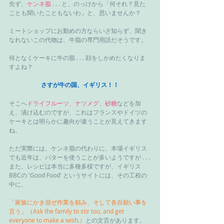
先ず、
ケンネ脂
 . . . と、のっけから「何それ？見た
ことも聞いたこともないわ」と、思いませんか？
ミートショップにお勤めの方ならいざ知らず、聞き
なれないこの代物は、牛脂の専門用語だそうです。
何となくケーキに牛の脂 . . . 顔をしかめたくなりま
すよね？
さすが牛の国、イギリス！！
そこへ
ドライフルーツ、ナツメグ、砂糖
などを加
え、漬け込むのですが、これはフランスやドイツの
ケーキとは明らかに趣向が違うことが見えてきます
ね。
ただ実際には、ケンネ脂の代わりに、本場イギリス
でも近年は、バターを使うことが多いようですが . . .
また、レシピは本当に多種多様ですが、イギリス
BBCの 'Good Food' というサイトには、その工程の
中に、
「家族にかき混ぜ作業を頼み、そして各自願い事を
言う」（Ask the family to stir too, and get 
everyone to make a wish.）
との文言があります。